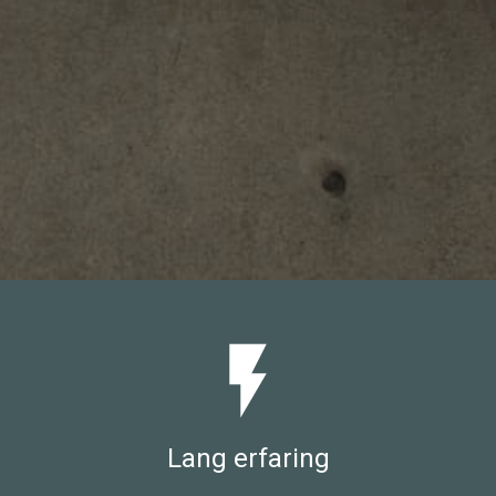
flash_on
Lang erfaring