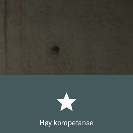
star
Høy kompetanse